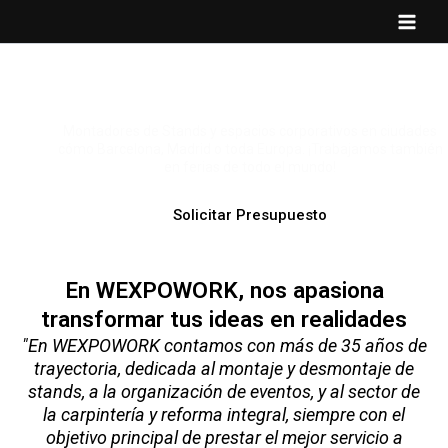
Ir
Main
al
Men
contenido
MONTAJE Y DECORACIÓN DE ESPACI
CORPORATIVOS A NIVEL INTERNACION
Montadores de Stands y espacios corporativos en ciudades
cómo Barcelona, Madrid o toda Europa. ¡Trabajamos también
en ferias de todo el mundo!
Solicitar Presupuesto
En WEXPOWORK, nos apasiona
transformar tus ideas en realidades
"En WEXPOWORK contamos con más de 35 años de
trayectoria, dedicada al montaje y desmontaje de
stands, a la organización de eventos, y al sector de
la carpintería y reforma integral, siempre con el
objetivo principal de prestar el mejor servicio a